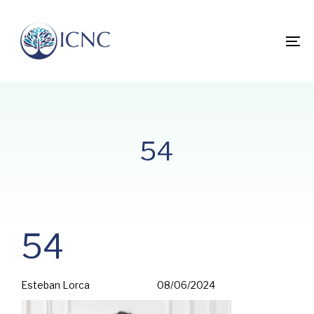
Skip
Skip
links
to
primary
To
navigation
na
Skip
to
content
54
PUBLISHED
Author
Published
54
IN:
on:
Esteban Lorca
08/06/2024