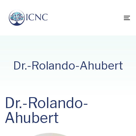
Skip
Skip
links
to
primary
To
navigation
na
Skip
to
content
Dr.-Rolando-Ahubert
Dr.-Rolando-
Ahubert