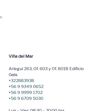
e.
Viña del Mar
Arlegui 263, Of. 603 y Of. 801B Edificio
Gala.
+322883938
+56 9 9349 0652
+56 9 9999 1702
+56 9 6709 5030
Lun – Vier: 08:30 – 20:00 hrs