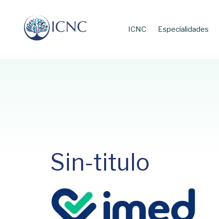
Skip
Skip
links
to
primary
ICNC
Especialidades
navigation
Skip
to
content
Sin-titulo