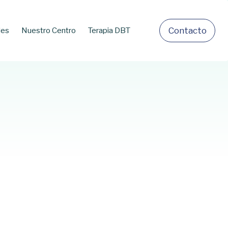
C
o
n
t
a
c
t
o
les
Nuestro Centro
Terapia DBT