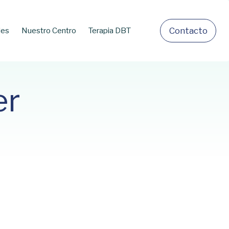
C
o
n
t
a
c
t
o
les
Nuestro Centro
Terapia DBT
er