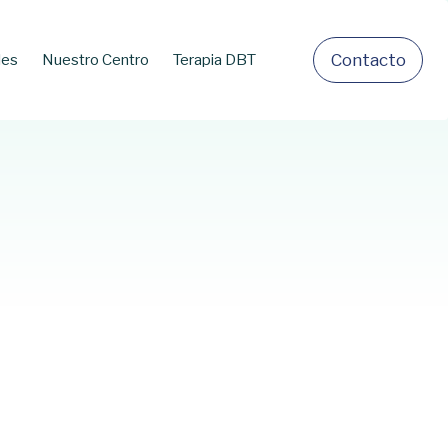
C
o
n
t
a
c
t
o
les
Nuestro Centro
Terapia DBT