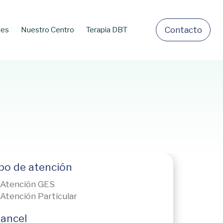
C
o
n
t
a
c
t
o
les
Nuestro Centro
Terapia DBT
po de atención
Atención GES
Atención Particular
ancel